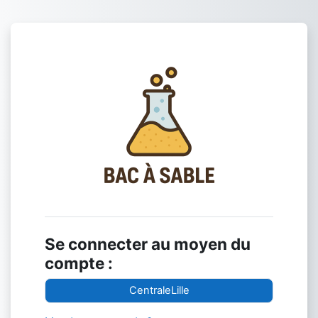
Passer au contenu principal
Connexion à 🚧 
Se connecter au moyen du
compte :
CentraleLille